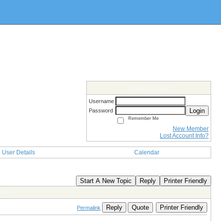
Members Login
Username
Login
Password
Remember Me
New Member
Lost Account Info?
User Details
Calendar
Start A New Topic
Reply
Printer Friendly
聽相同
Reply
Quote
Printer Friendly
Permalink