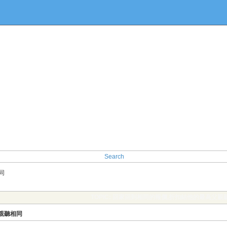
Search
同
TOPIC: 回家回到相同的報價,折扣結他的最高父親
親聽相同